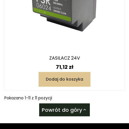
ZASILACZ 24V
Cena
71,12 zł
Dodaj do koszyka
Pokazano 1-11 z 11 pozycji
Powrót do góry
