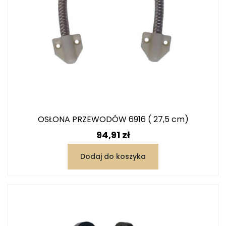
OSŁONA PRZEWODÓW 6916 ( 27,5 cm)
Cena
94,91 zł
Dodaj do koszyka