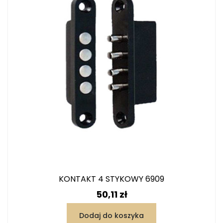
KONTAKT 4 STYKOWY 6909
Cena
50,11 zł
Dodaj do koszyka