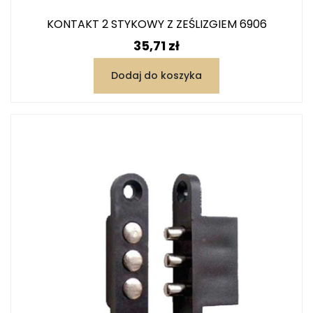
KONTAKT 2 STYKOWY Z ZEŚLIZGIEM 6906
Cena
35,71 zł
Dodaj do koszyka