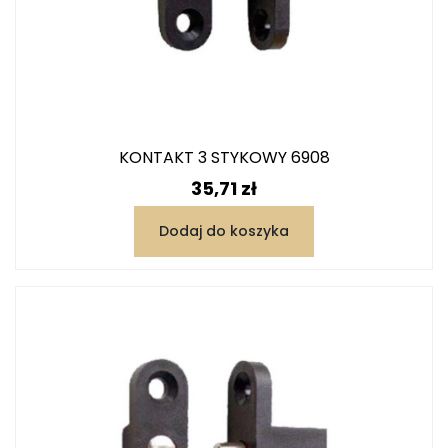
KONTAKT 3 STYKOWY 6908
Cena
35,71 zł
Dodaj do koszyka