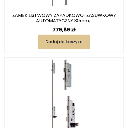
ZAMEK LISTWOWY ZAPADKOWO-ZASUWKOWY
AUTOMATYCZNY 30mm,...
Cena
779,89 zł
Dodaj do koszyka