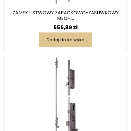
ZAMEK LISTWOWY ZAPADKOWO-ZASUWKOWY
MECH....
Cena
655,89 zł
Dodaj do koszyka