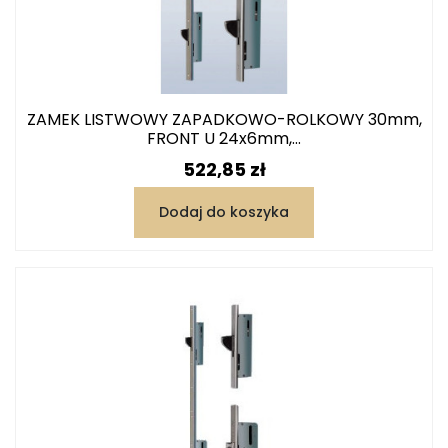
ZAMEK LISTWOWY ZAPADKOWO-ROLKOWY 30mm,
FRONT U 24x6mm,...
Cena
522,85 zł
Dodaj do koszyka