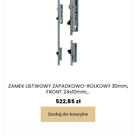
ZAMEK LISTWOWY ZAPADKOWO-ROLKOWY 30mm,
FRONT 24x10mm,...
Cena
522,85 zł
Dodaj do koszyka