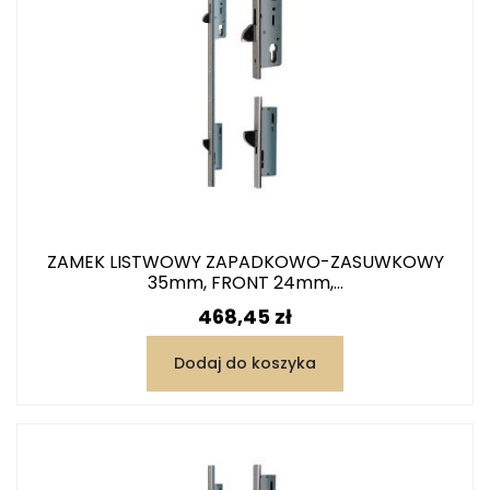
ZAMEK LISTWOWY ZAPADKOWO-ZASUWKOWY
35mm, FRONT 24mm,...
Cena
468,45 zł
Dodaj do koszyka