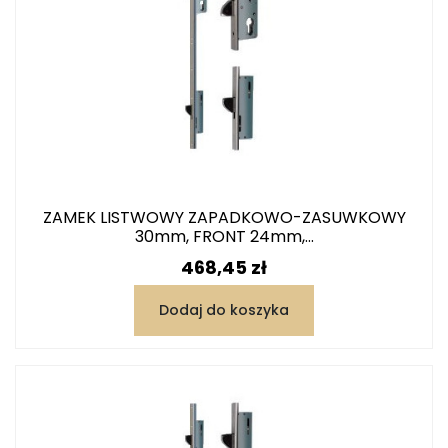
ZAMEK LISTWOWY ZAPADKOWO-ZASUWKOWY
30mm, FRONT 24mm,...
Cena
468,45 zł
Dodaj do koszyka