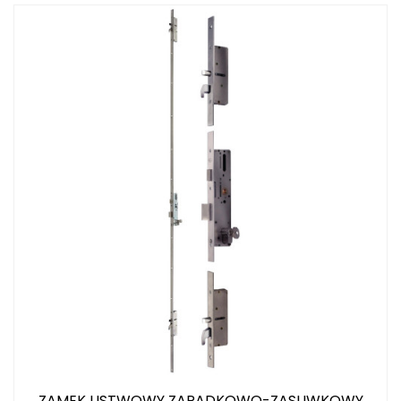
ZAMEK LISTWOWY ZAPADKOWO-ZASUWKOWY