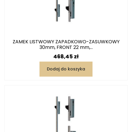
ZAMEK LISTWOWY ZAPADKOWO-ZASUWKOWY
30mm, FRONT 22 mm,...
Cena
468,45 zł
Dodaj do koszyka