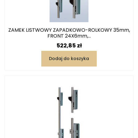
ZAMEK LISTWOWY ZAPADKOWO-ROLKOWY 35mm,
FRONT 24X6mm,...
Cena
522,85 zł
Dodaj do koszyka