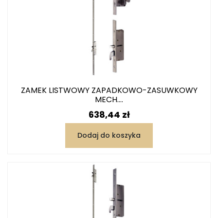
ZAMEK LISTWOWY ZAPADKOWO-ZASUWKOWY
MECH....
Cena
638,44 zł
Dodaj do koszyka