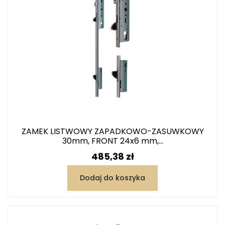
ZAMEK LISTWOWY ZAPADKOWO-ZASUWKOWY
30mm, FRONT 24x6 mm,...
Cena
485,38 zł
Dodaj do koszyka