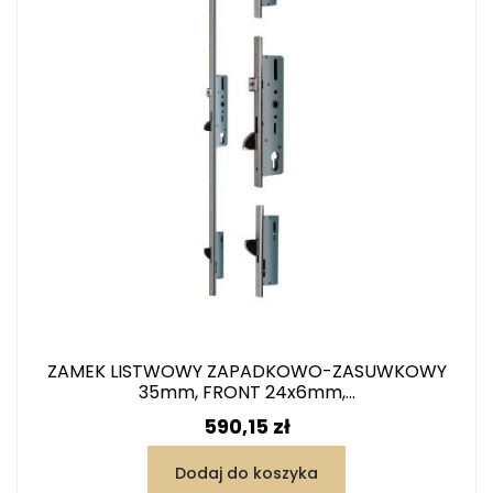
ZAMEK LISTWOWY ZAPADKOWO-ZASUWKOWY
35mm, FRONT 24x6mm,...
Cena
590,15 zł
Dodaj do koszyka