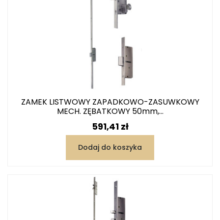
ZAMEK LISTWOWY ZAPADKOWO-ZASUWKOWY
MECH. ZĘBATKOWY 50mm,...
Cena
591,41 zł
Dodaj do koszyka