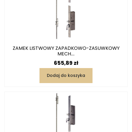
ZAMEK LISTWOWY ZAPADKOWO-ZASUWKOWY
MECH....
Cena
655,89 zł
Dodaj do koszyka