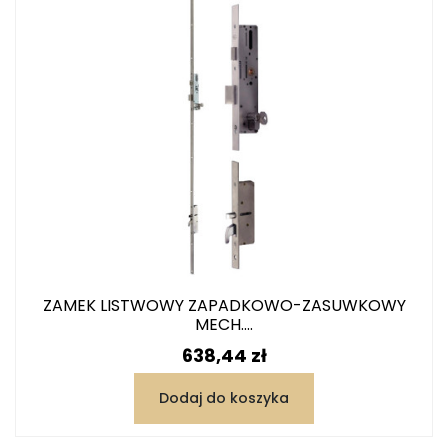
ZAMEK LISTWOWY ZAPADKOWO-ZASUWKOWY
MECH....
Cena
638,44 zł
Dodaj do koszyka