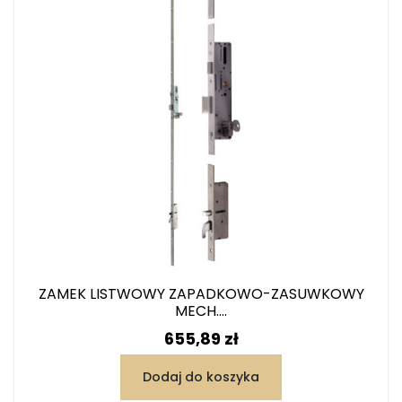
ZAMEK LISTWOWY ZAPADKOWO-ZASUWKOWY
MECH....
Cena
655,89 zł
Dodaj do koszyka