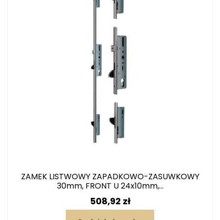
ZAMEK LISTWOWY ZAPADKOWO-ZASUWKOWY
30mm, FRONT U 24x10mm,...
Cena
508,92 zł