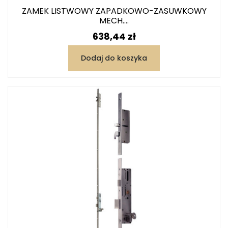
ZAMEK LISTWOWY ZAPADKOWO-ZASUWKOWY
MECH....
Cena
638,44 zł
Dodaj do koszyka