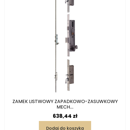
ZAMEK LISTWOWY ZAPADKOWO-ZASUWKOWY
MECH....
Cena
638,44 zł
Dodaj do koszyka