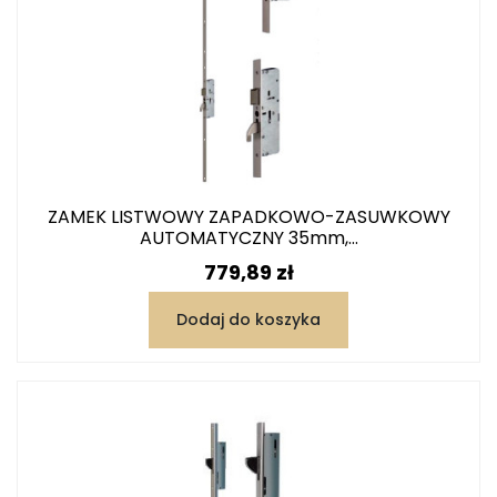
ZAMEK LISTWOWY ZAPADKOWO-ZASUWKOWY
AUTOMATYCZNY 35mm,...
Cena
779,89 zł
Dodaj do koszyka