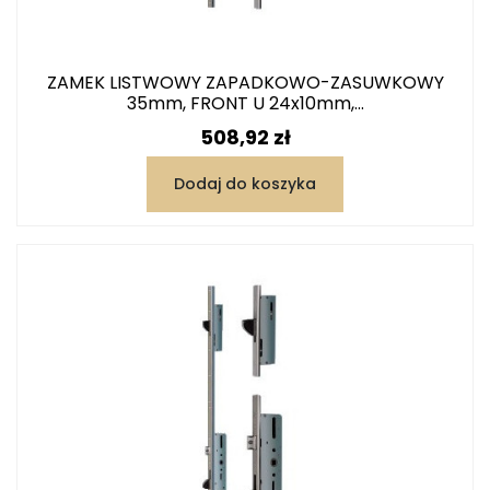
ZAMEK LISTWOWY ZAPADKOWO-ZASUWKOWY
35mm, FRONT U 24x10mm,...
Cena
508,92 zł
Dodaj do koszyka