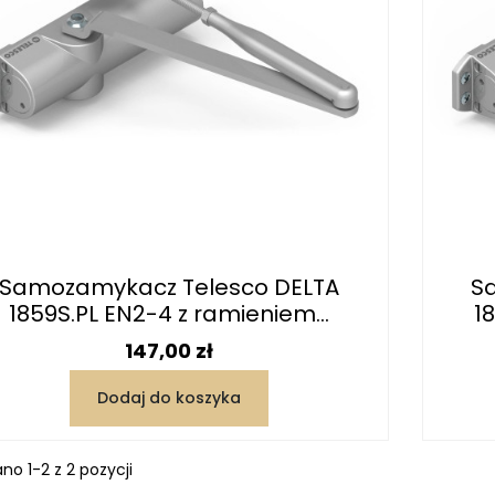
Samozamykacz Telesco DELTA
S
1859S.PL EN2-4 z ramieniem...
1
Cena
147,00 zł
Dodaj do koszyka
no 1-2 z 2 pozycji