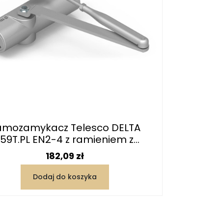
amozamykacz Telesco DELTA
859T.PL EN2-4 z ramieniem z...
Cena
182,09 zł
Dodaj do koszyka