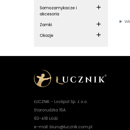
Samozamykacze i
akcesoria
wi
Zamki
Okazje
ŁUCZNIK - Lockpol Sp. z o.o.
Starorudzka 16A
93-418 Łódź
e-mail: biuro@lucznik.com.pl