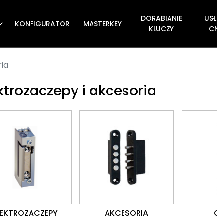
DORABIANIE
USŁ
KONFIGURATOR
MASTERKEY

KLUCZY
C
ria
ktrozaczepy i akcesoria
LEKTROZACZEPY
AKCESORIA