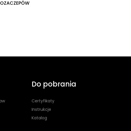
ROZACZEPÓW
Do pobrania
taw
Certyfikaty
Instrukcje
Katalog