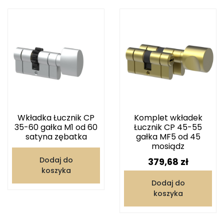
Wkładka Łucznik CP
Komplet wkładek
35-60 gałka M1 od 60
Łucznik CP 45-55
satyna zębatka
gałka MF5 od 45
mosiądz
Cena
Dodaj do
379,68 zł
koszyka
Dodaj do
koszyka