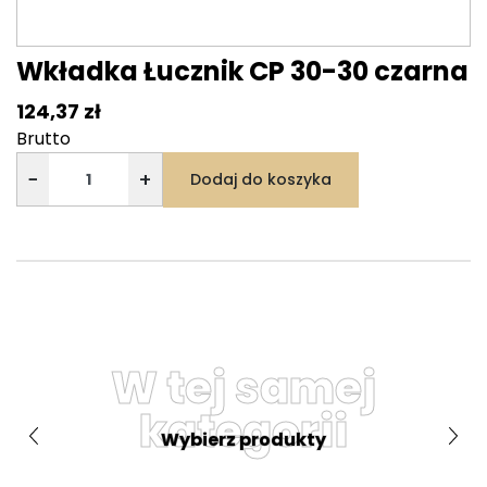
Wkładka Łucznik CP 30-30 czarna
124,37 zł
Brutto
−
+
Dodaj do koszyka
W tej samej
kategorii
Wybierz produkty