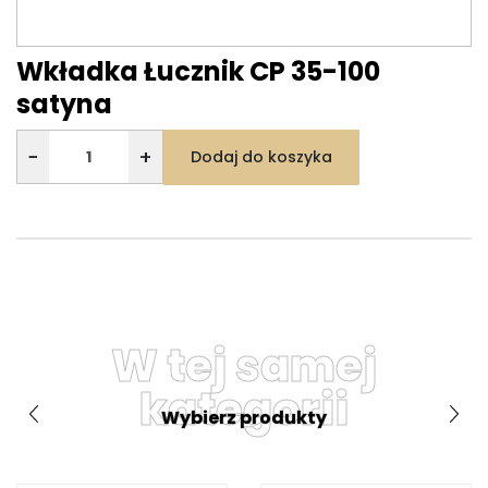
Wkładka Łucznik CP 35-100
satyna
−
+
Dodaj do koszyka
W tej samej
kategorii
Wybierz produkty