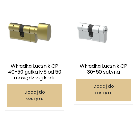
Wkładka Łucznik CP
Wkładka Łucznik CP
40-50 gałka M5 od 50
30-50 satyna
mosiądz wg kodu
Dodaj do
Dodaj do
koszyka
koszyka