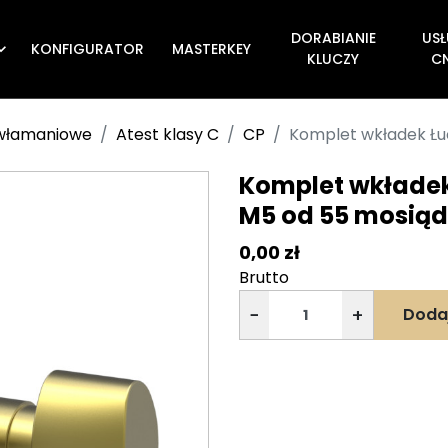
DORABIANIE
USŁ
KONFIGURATOR
MASTERKEY

KLUCZY
C
ywłamaniowe
Atest klasy C
CP
Komplet wkładek Łu
Komplet wkładek
M5 od 55 mosiąd
0,00 zł
Brutto
−
+
Doda