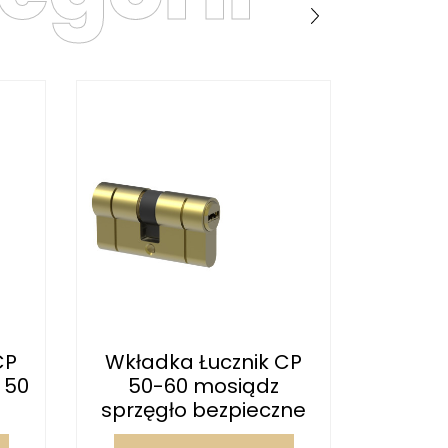
CP
Wkładka Łucznik CP
Wkładka
 50
50-60 mosiądz
35 ga
sprzęgło bezpieczne
sat