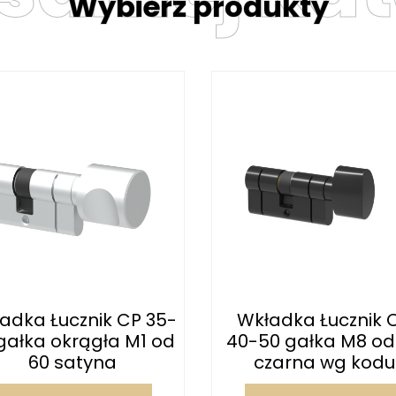
Wybierz produkty
adka Łucznik CP 35-
Wkładka Łucznik 
gałka okrągła M1 od
40-50 gałka M8 od
60 satyna
czarna wg kodu