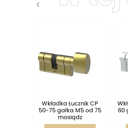
nik CP
Wkładka Łucznik CP
Wkł
iądz
50-75 gałka M5 od 75
60 
mosiądz
zyka