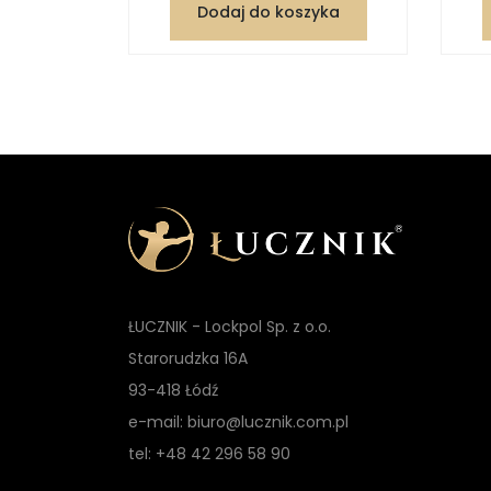
Dodaj do koszyka
ŁUCZNIK - Lockpol Sp. z o.o.
Starorudzka 16A
93-418 Łódź
e-mail: biuro@lucznik.com.pl
tel: +48 42 296 58 90