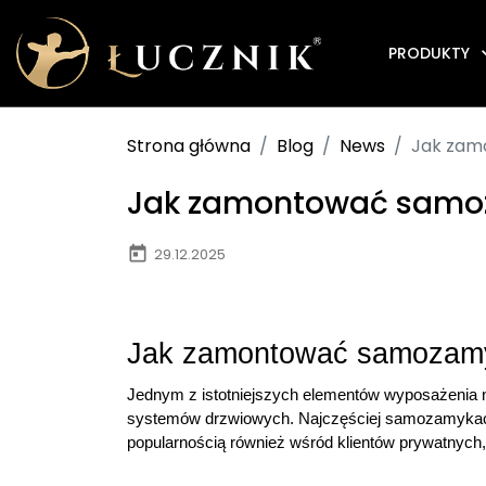
PRODUKTY
Strona główna
Blog
News
Jak zam
Jak zamontować samoz
today
29.12.2025
Jak zamontować samozamy
Jednym z istotniejszych elementów wyposażenia n
systemów drzwiowych. Najczęściej samozamykacze
popularnością również wśród klientów prywatnyc