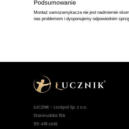
Podsumowanie
Montaż samozamykacza nie jest nadmiernie skomplik
nas problemem i dysponujemy odpowiednim sprzęt
ŁUCZNIK - Lockpol Sp. z o.o.
Starorudzka 16A
93-418 Łódź