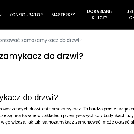
DORABIANIE
USŁ
KONFIGURATOR
MASTERKEY

KLUCZY
C
ontować samozamykacz do drzwi?
amykacz do drzwi?
kacz do drzwi?
owoczesnych drzwi jest samozamykacz. To bardzo proste urządzenie
 są montowane w zakładach przemysłowych czy budynkach użyteczn
h, więc wiedza, jak taki samozamykacz zamontować, może okazać si