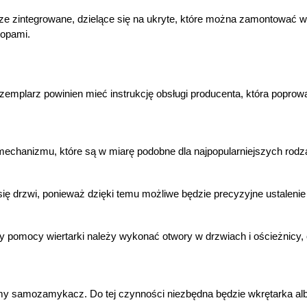
ntegrowane, dzielące się na ukryte, które można zamontować w drzw
opami.
emplarz powinien mieć instrukcję obsługi producenta, która poprow
mechanizmu, które są w miarę podobne dla najpopularniejszych ro
a się drzwi, ponieważ dzięki temu możliwe będzie precyzyjne ustal
y pomocy wiertarki należy wykonać otwory w drzwiach i ościeżnicy,
amy samozamykacz. Do tej czynności niezbędna będzie wkrętarka alb