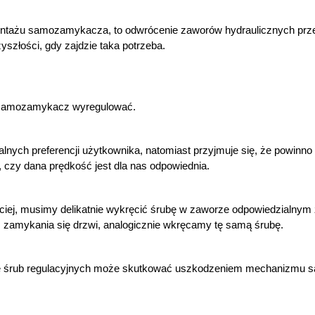
montażu samozamykacza, to odwrócenie zaworów hydraulicznych prze
złości, gdy zajdzie taka potrzeba.
e samozamykacz wyregulować.
nych preferencji użytkownika, natomiast przyjmuje się, że powinno t
 czy dana prędkość jest dla nas odpowiednia.
ciej, musimy delikatnie wykręcić śrubę w zaworze odpowiedzialnym
 zamykania się drzwi, analogicznie wkręcamy tę samą śrubę.
ie śrub regulacyjnych może skutkować uszkodzeniem mechanizmu sa