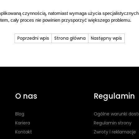
owaną czynnością, natomiast wymaga użycia specjalistycznych narzęd
em, cały proces nie powinien przysporzyć większego problemu.
Poprzedni wpis
Strona główna
Następny wpis
O nas
Regulamin
Blog
Ogólne warunki dos
Kariera
Regulamin strony
Kontakt
Zwroty i reklamacje