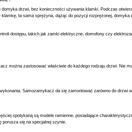
domyka drzwi, bez konieczności używania klamki. Podczas otwieran
lamkę, ta sama sprężyna, dążąc do pozycji rozprężonej, domyka d
oli dostępu, takich jak zamki elektryczne, domofony czy elektroza
cz można zastosować właściwie do każdego rodzaju drzwi. Nie ma
ł wykonania. Samozamykacz da się zamontować zarówno do drzwi wyk
ciej spotykaną są modele ramienne, posiadające charakterystyczną
porusza się na specjalnej szynie.