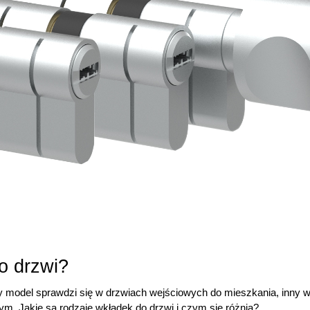
o drzwi?
 model sprawdzi się w drzwiach wejściowych do mieszkania, inny w d
. Jakie są rodzaje wkładek do drzwi i czym się różnią?