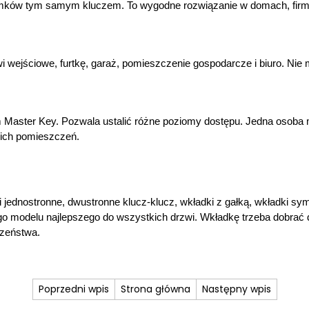
amków tym samym kluczem. To wygodne rozwiązanie w domach, firmac
ejściowe, furtkę, garaż, pomieszczenie gospodarcze i biuro. Nie m
aster Key. Pozwala ustalić różne poziomy dostępu. Jedna osoba mo
kich pomieszczeń.
i jednostronne, dwustronne klucz-klucz, wkładki z gałką, wkładki s
go modelu najlepszego do wszystkich drzwi. Wkładkę trzeba dobrać 
czeństwa.
Poprzedni wpis
Strona główna
Następny wpis