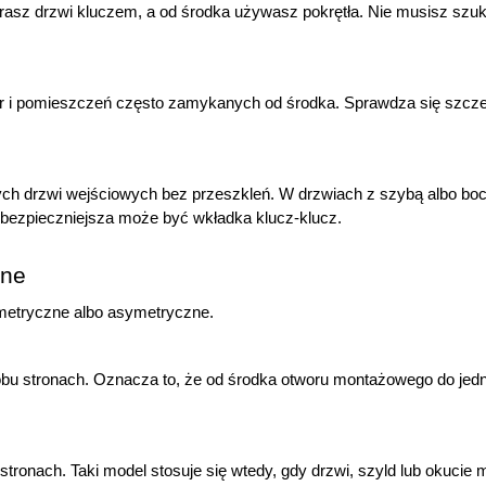
erasz drzwi kluczem, a od środka używasz pokrętła. Nie musisz szuk
 i pomieszczeń często zamykanych od środka. Sprawdza się szczegó
ch drzwi wejściowych bez przeszkleń. W drzwiach z szybą albo bo
 bezpieczniejsza może być wkładka klucz-klucz.
zne
metryczne albo asymetryczne.
 stronach. Oznacza to, że od środka otworu montażowego do jedneg
onach. Taki model stosuje się wtedy, gdy drzwi, szyld lub okucie ma