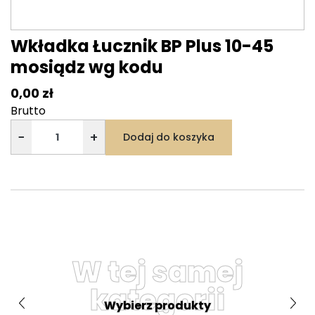
Wkładka Łucznik BP Plus 10-45
mosiądz wg kodu
0,00 zł
Brutto
−
+
Dodaj do koszyka
W tej samej
kategorii
Wybierz produkty