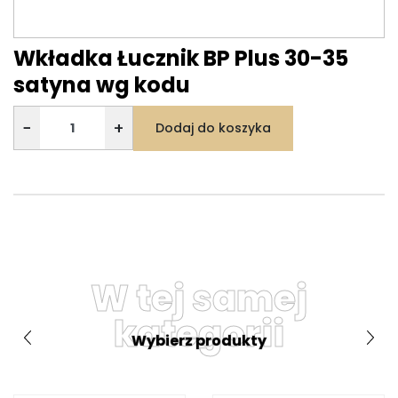
Wkładka Łucznik BP Plus 30-35
satyna wg kodu
−
+
Dodaj do koszyka
W tej samej
kategorii
Wybierz produkty