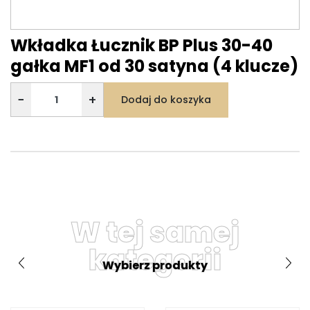
Wkładka Łucznik BP Plus 30-40
gałka MF1 od 30 satyna (4 klucze)
−
+
Dodaj do koszyka
W tej samej
kategorii
Wybierz produkty