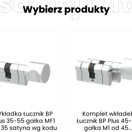
 samej kat
Wybierz produkty
kładka Łucznik BP
Komplet wkłade
us 35-55 gałka MF1
Łucznik BP Plus 45
 35 satyna wg kodu
gałka M1 od 45...