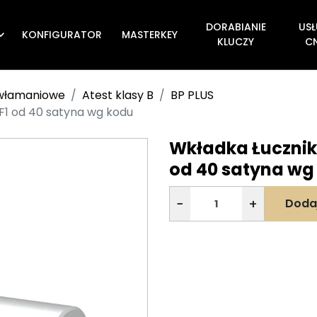
DORABIANIE
USŁ
KONFIGURATOR
MASTERKEY

KLUCZY
C
ywłamaniowe
Atest klasy B
BP PLUS
F1 od 40 satyna wg kodu
Wkładka Łucznik 
od 40 satyna wg
−
+
Doda