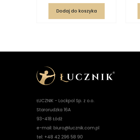
zyka
Dodaj do koszyka
ŁUCZNIK - Lockpol Sp. z o.o.
Starorudzka 16A
93-418 Łódź
e-mail: biuro@lucznik.com.pl
tel: +48 42 296 58 90