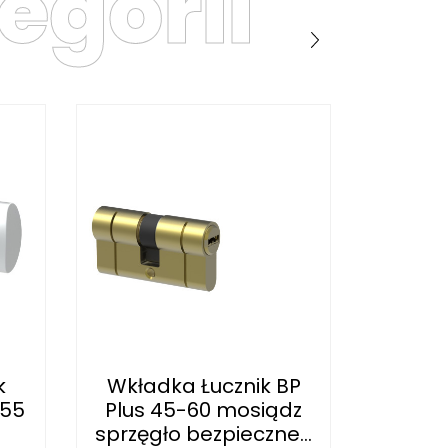
egorii
k
Wkładka Łucznik BP
Wkład
-55
Plus 45-60 mosiądz
Plus 1
sprzęgło bezpieczne...