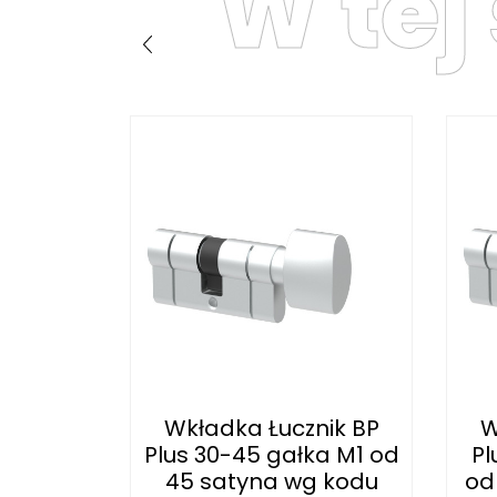
W tej
nik BP
Wkładka Łucznik BP
W
łka MF1
Plus 30-45 gałka M1 od
Pl
(4...
45 satyna wg kodu
od