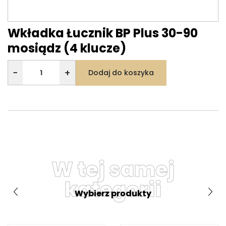
Wkładka Łucznik BP Plus 30-90
mosiądz (4 klucze)
−
+
Dodaj do koszyka
W tej samej
kategorii
Wybierz produkty