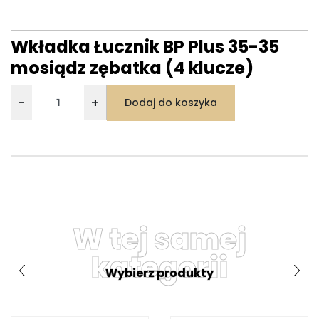
Wkładka Łucznik BP Plus 35-35
mosiądz zębatka (4 klucze)
−
+
Dodaj do koszyka
W tej samej
kategorii
Wybierz produkty