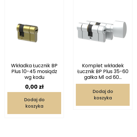
Wkładka Łucznik BP
Komplet wkładek
Plus 10-45 mosiądz
Łucznik BP Plus 35-60
wg kodu
gałka M1 od 60...
Cena
0,00 zł
Dodaj do
koszyka
Dodaj do
koszyka