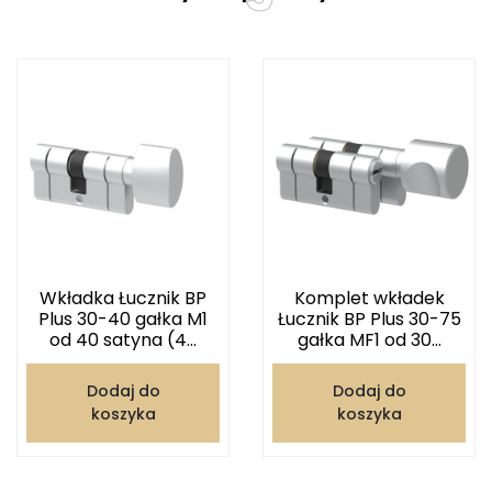
Wkładka Łucznik BP
Komplet wkładek
Plus 30-40 gałka M1
Łucznik BP Plus 30-75
od 40 satyna (4...
gałka MF1 od 30...
Dodaj do
Dodaj do
koszyka
koszyka