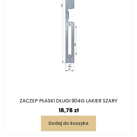
ZACZEP PŁASKI DŁUGI 904G LAKIER SZARY
Cena
18,78 zł
Dodaj do koszyka