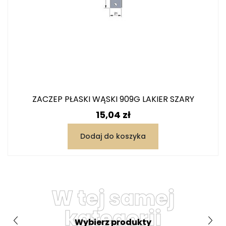
ZACZEP PŁASKI WĄSKI 909G LAKIER SZARY
Cena
15,04 zł
Dodaj do koszyka
W tej samej
kategorii
Wybierz produkty