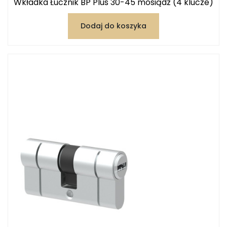
Wkładka Łucznik BP Plus 30-45 mosiądz (4 klucze)
Dodaj do koszyka