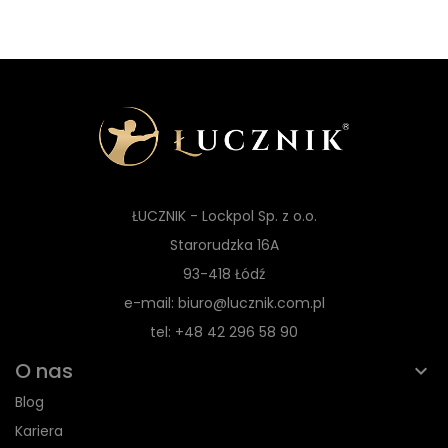
ŁUCZNIK - Lockpol Sp. z o.o.
Starorudzka 16A
93-418 Łódź
e-mail: biuro@lucznik.com.pl
tel: +48 42 296 58 90
O nas
Blog
Kariera