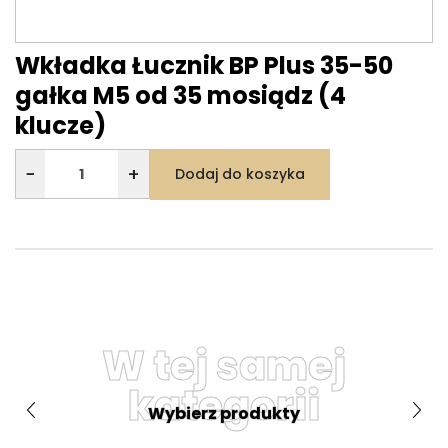
Wkładka Łucznik BP Plus 35-50
gałka M5 od 35 mosiądz (4
klucze)
−
+
Dodaj do koszyka
W tej samej
kategorii
Wybierz produkty