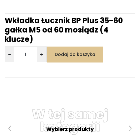
Wkładka Łucznik BP Plus 35-60
gałka M5 od 60 mosiądz (4
klucze)
−
+
Dodaj do koszyka
W tej samej
kategorii
Wybierz produkty