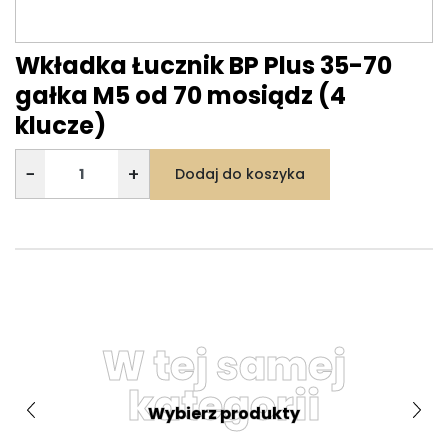
Wkładka Łucznik BP Plus 35-70
gałka M5 od 70 mosiądz (4
klucze)
−
+
Dodaj do koszyka
W tej samej
kategorii
Wybierz produkty