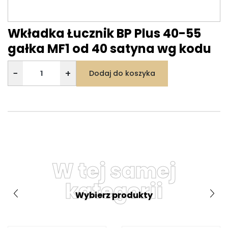
Wkładka Łucznik BP Plus 40-55
gałka MF1 od 40 satyna wg kodu
−
+
Dodaj do koszyka
W tej samej
kategorii
Wybierz produkty