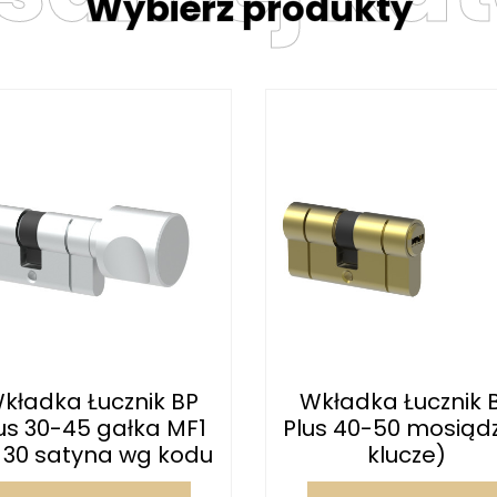
Wybierz produkty
kładka Łucznik BP
Wkładka Łucznik 
us 30-45 gałka MF1
Plus 40-50 mosiądz
 30 satyna wg kodu
klucze)