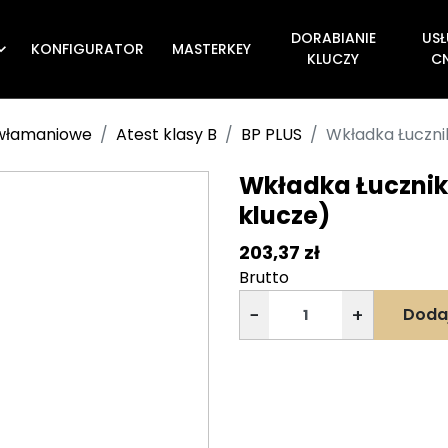
DORABIANIE
USŁ
KONFIGURATOR
MASTERKEY

KLUCZY
C
ywłamaniowe
Atest klasy B
BP PLUS
Wkładka Łuczni
Wkładka Łucznik
klucze)
203,37 zł
Brutto
−
+
Doda