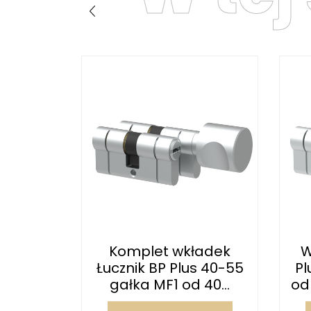
ładek
Komplet wkładek
W
s 30-55
Łucznik BP Plus 40-55
Pl
30...
gałka MF1 od 40...
od