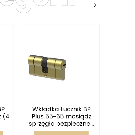
BP
Wkładka Łucznik BP
Komp
 (4
Plus 55-65 mosiądz
Łuczni
sprzęgło bezpieczne...
gałk