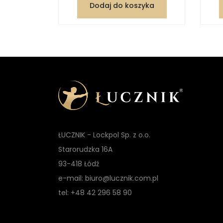
zyka
Dodaj do koszyka
ŁUCZNIK - Lockpol Sp. z o.o.
Starorudzka 16A
93-418 Łódź
e-mail: biuro@lucznik.com.pl
tel: +48 42 296 58 90