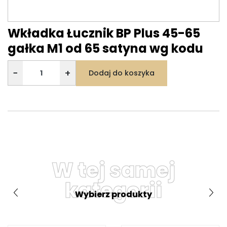
Wkładka Łucznik BP Plus 45-65
gałka M1 od 65 satyna wg kodu
−
+
Dodaj do koszyka
W tej samej
kategorii
Wybierz produkty