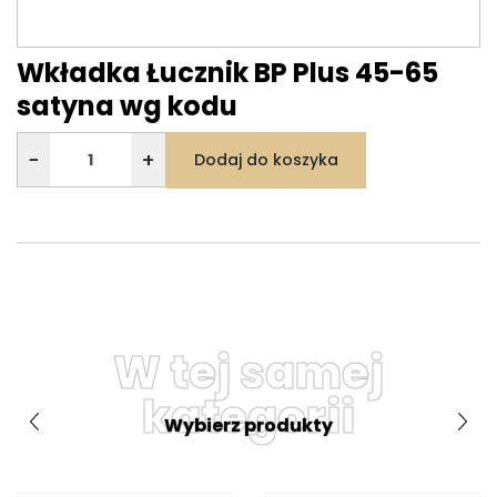
Wkładka Łucznik BP Plus 45-65
satyna wg kodu
−
+
Dodaj do koszyka
W tej samej
kategorii
Wybierz produkty