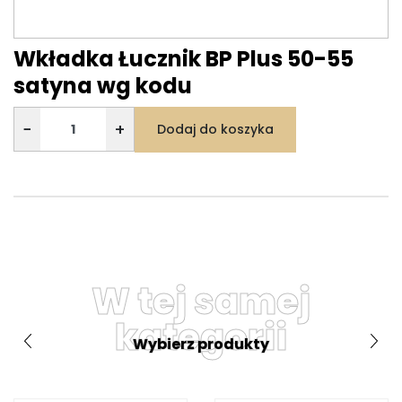
Wkładka Łucznik BP Plus 50-55
satyna wg kodu
−
+
Dodaj do koszyka
W tej samej
kategorii
Wybierz produkty