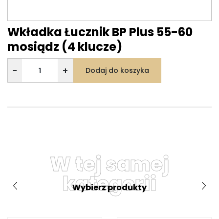
Wkładka Łucznik BP Plus 55-60
mosiądz (4 klucze)
−
+
Dodaj do koszyka
W tej samej
kategorii
Wybierz produkty