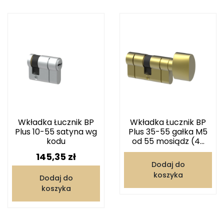
Wkładka Łucznik BP
Wkładka Łucznik BP
Plus 10-55 satyna wg
Plus 35-55 gałka M5
kodu
od 55 mosiądz (4...
Cena
145,35 zł
Dodaj do
koszyka
Dodaj do
koszyka