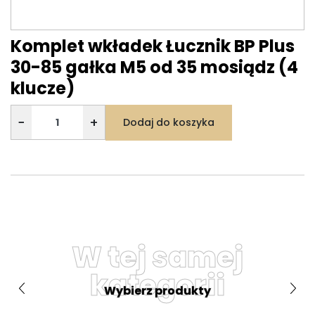
Komplet wkładek Łucznik BP Plus
30-85 gałka M5 od 35 mosiądz (4
klucze)
−
+
Dodaj do koszyka
W tej samej
kategorii
Wybierz produkty