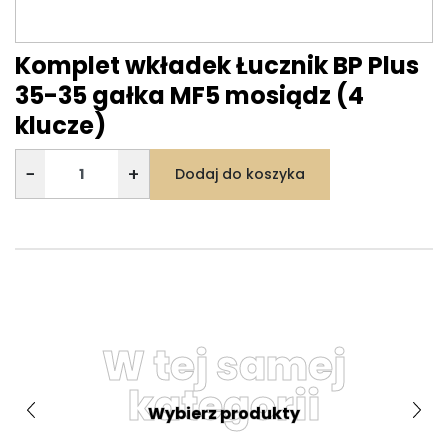
Komplet wkładek Łucznik BP Plus
35-35 gałka MF5 mosiądz (4
klucze)
−
+
Dodaj do koszyka
W tej samej
kategorii
Wybierz produkty