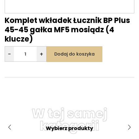
Komplet wkładek Łucznik BP Plus
45-45 gałka MF5 mosiądz (4
klucze)
−
+
Dodaj do koszyka
W tej samej
kategorii
Wybierz produkty