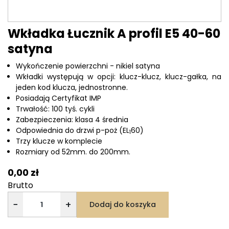
Wkładka Łucznik A profil E5 40-60
satyna
Wykończenie powierzchni - nikiel satyna
Wkładki występują w opcji: klucz-klucz, klucz-gałka, na
jeden kod klucza, jednostronne.
Posiadają Certyfikat IMP
Trwałość: 100 tyś. cykli
Zabezpieczenia: klasa 4 średnia
Odpowiednia do drzwi p-poż (EL
60)
1
Trzy klucze w komplecie
Rozmiary od 52mm. do 200mm.
0,00 zł
Brutto
−
+
Dodaj do koszyka