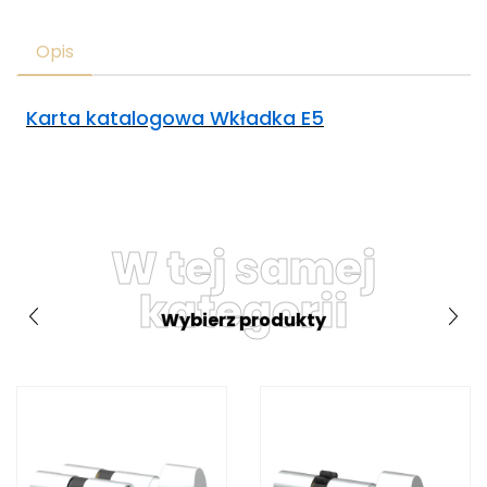
Opis
Karta katalogowa Wkładka E5
W tej samej
kategorii
Wybierz produkty