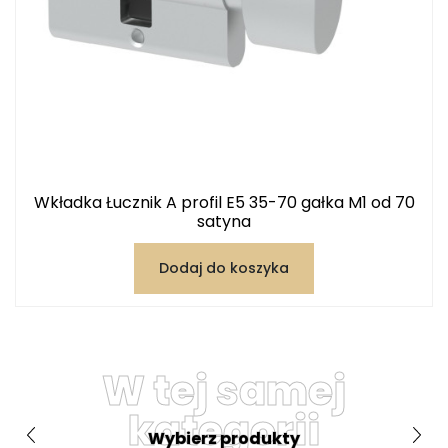
Wkładka Łucznik A profil E5 35-70 gałka M1 od 70
satyna
Dodaj do koszyka
W tej samej
kategorii
Wybierz produkty