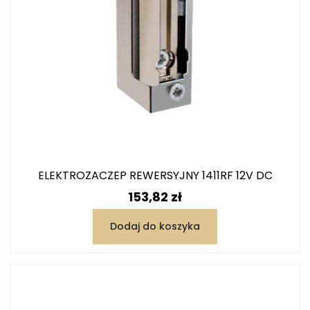
ELEKTROZACZEP REWERSYJNY 1411RF 12V DC
Cena
153,82 zł
Dodaj do koszyka