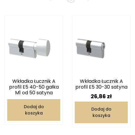
Wkładka Łucznik A
Wkładka Łucznik A
profil E5 40-50 gałka
profil E5 30-30 satyna
M1 od 50 satyna
Cena
26,86 zł
Dodaj do
Dodaj do
koszyka
koszyka