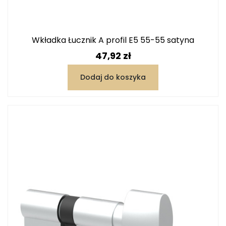
Wkładka Łucznik A profil E5 55-55 satyna
Cena
47,92 zł
Dodaj do koszyka