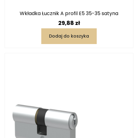
Wkładka Łucznik A profil E5 35-35 satyna
Cena
29,88 zł
Dodaj do koszyka