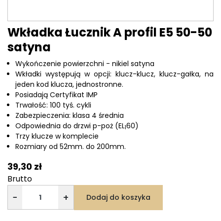
Wkładka Łucznik A profil E5 50-50
satyna
Wykończenie powierzchni - nikiel satyna
Wkładki występują w opcji: klucz-klucz, klucz-gałka, na
jeden kod klucza, jednostronne.
Posiadają Certyfikat IMP
Trwałość: 100 tyś. cykli
Zabezpieczenia: klasa 4 średnia
Odpowiednia do drzwi p-poż (EL
60)
1
Trzy klucze w komplecie
Rozmiary od 52mm. do 200mm.
39,30 zł
Brutto
−
+
Dodaj do koszyka