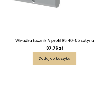
Wkładka Łucznik A profil E5 40-55 satyna
Cena
37,76 zł
Dodaj do koszyka