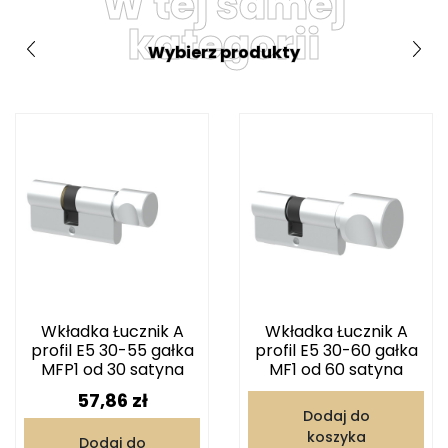
W tej samej
kategorii
Wybierz produkty
Wkładka Łucznik A
Wkładka Łucznik A
profil E5 30-55 gałka
profil E5 30-60 gałka
MFP1 od 30 satyna
MF1 od 60 satyna
Cena
57,86 zł
Dodaj do
koszyka
Dodaj do