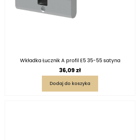
Wkładka Łucznik A profil E5 35-55 satyna
Cena
36,09 zł
Dodaj do koszyka