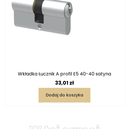
Wkładka Łucznik A profil E5 40-40 satyna
Cena
33,01 zł
Dodaj do koszyka