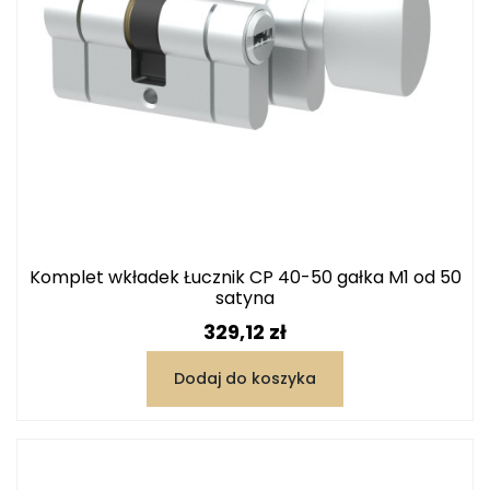
Komplet wkładek Łucznik CP 40-50 gałka M1 od 50
satyna
Cena
329,12 zł
Dodaj do koszyka