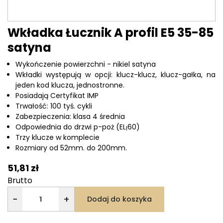
Wkładka Łucznik A profil E5 35-85
satyna
Wykończenie powierzchni - nikiel satyna
Wkładki występują w opcji: klucz-klucz, klucz-gałka, na
jeden kod klucza, jednostronne.
Posiadają Certyfikat IMP
Trwałość: 100 tyś. cykli
Zabezpieczenia: klasa 4 średnia
Odpowiednia do drzwi p-poż (EL
60)
1
Trzy klucze w komplecie
Rozmiary od 52mm. do 200mm.
51,81 zł
Brutto
−
+
Dodaj do koszyka