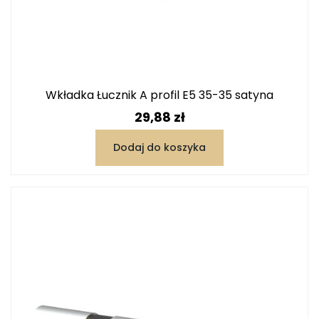
Wkładka Łucznik A profil E5 35-35 satyna
Cena
29,88 zł
Dodaj do koszyka