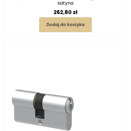
satyna
Cena
262,80 zł
Dodaj do koszyka