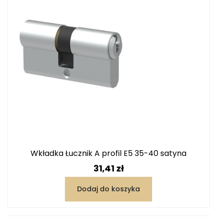
Wkładka Łucznik A profil E5 35-40 satyna
Cena
31,41 zł
Dodaj do koszyka