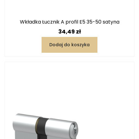
Wkładka Łucznik A profil E5 35-50 satyna
Cena
34,49 zł
Dodaj do koszyka