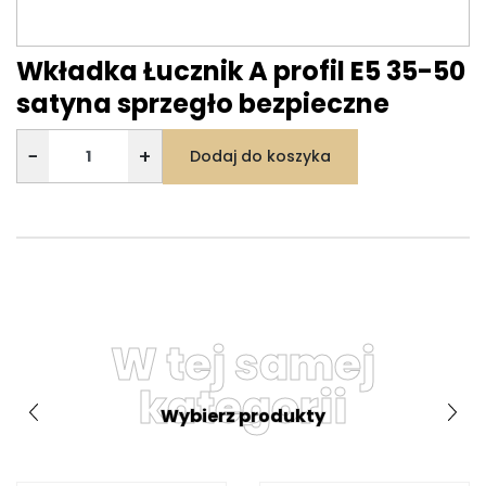
Wkładka Łucznik A profil E5 35-50
satyna sprzegło bezpieczne
−
+
Dodaj do koszyka
W tej samej
kategorii
Wybierz produkty