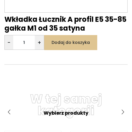
Wkładka Łucznik A profil E5 35-85
gałka M1 od 35 satyna
−
+
Dodaj do koszyka
W tej samej
kategorii
Wybierz produkty