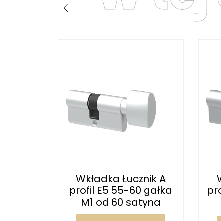
nik A
Wkładka Łucznik A
0 gałka
profil E5 55-60 gałka
pr
atyna
M1 od 60 satyna