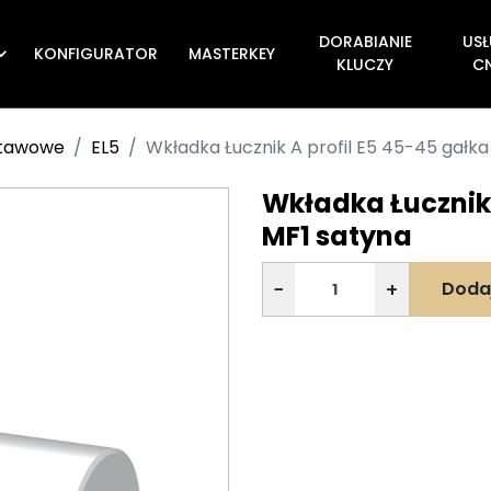
DORABIANIE
USŁ
KONFIGURATOR
MASTERKEY

KLUCZY
C
stawowe
EL5
Wkładka Łucznik A profil E5 45-45 gałka
Wkładka Łucznik 
MF1 satyna
−
+
Doda