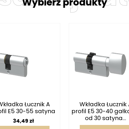
Wybierz produkty
Wkładka Łucznik A
Wkładka Łucznik 
ofil E5 30-55 satyna
profil E5 30-40 gałk
od 30 satyna...
Cena
34,49 zł