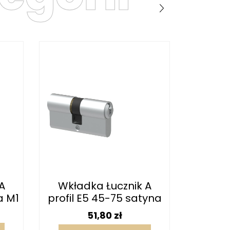
A
Wkładka Łucznik A
Wkła
a M1
profil E5 45-75 satyna
profil
MF1 
Cena
51,80 zł