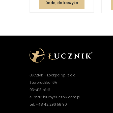
Dodaj do koszyka
zyka
ŁUCZNIK - Lockpol Sp. z o.o.
Starorudzka 16A
93-418 Łódź
e-mail: biuro@lucznik.com.pl
tel: +48 42 296 58 90