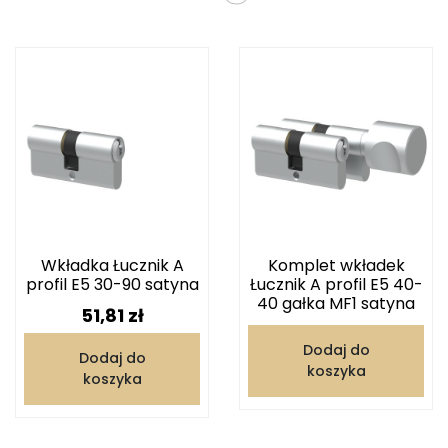
Wkładka Łucznik A
Komplet wkładek
profil E5 30-90 satyna
Łucznik A profil E5 40-
40 gałka MF1 satyna
Cena
51,81 zł
Dodaj do
Dodaj do
koszyka
koszyka