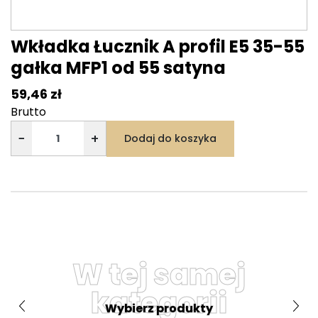
Wkładka Łucznik A profil E5 35-55
gałka MFP1 od 55 satyna
59,46 zł
Brutto
−
+
Dodaj do koszyka
W tej samej
kategorii
Wybierz produkty