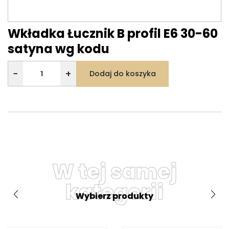
Wkładka Łucznik B profil E6 30-60
satyna wg kodu
−
+
Dodaj do koszyka
W tej samej
kategorii
Wybierz produkty