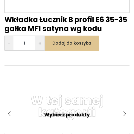
Wkładka Łucznik B profil E6 35-35
gałka MF1 satyna wg kodu
−
+
Dodaj do koszyka
W tej samej
kategorii
Wybierz produkty