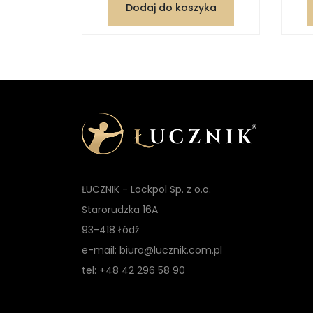
zyka
Dodaj do koszyka
ŁUCZNIK - Lockpol Sp. z o.o.
Starorudzka 16A
93-418 Łódź
e-mail: biuro@lucznik.com.pl
tel: +48 42 296 58 90