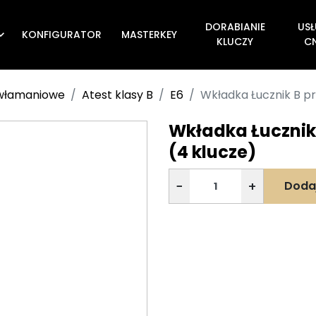
DORABIANIE
USŁ
KONFIGURATOR
MASTERKEY

KLUCZY
C
ywłamaniowe
Atest klasy B
E6
Wkładka Łucznik B pr
Wkładka Łucznik 
(4 klucze)
−
+
Doda