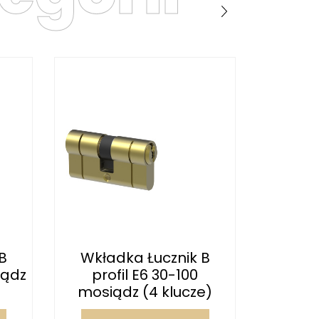
B
Wkładka Łucznik B
Wkła
iądz
profil E6 30-100
profil 
mosiądz (4 klucze)
od 