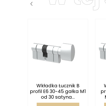
nik B
Wkładka Łucznik B
0 gałka
profil E6 30-45 gałka M1
pr
ądz...
od 30 satyna...