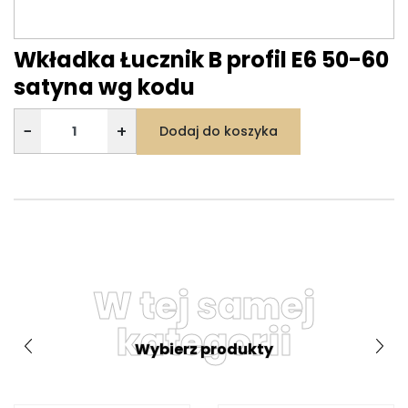
Wkładka Łucznik B profil E6 50-60
satyna wg kodu
−
+
Dodaj do koszyka
W tej samej
kategorii
Wybierz produkty