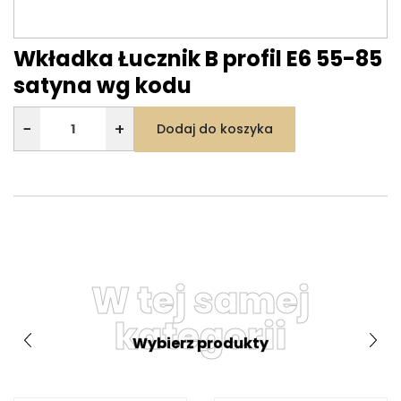
Wkładka Łucznik B profil E6 55-85
satyna wg kodu
−
+
Dodaj do koszyka
W tej samej
kategorii
Wybierz produkty