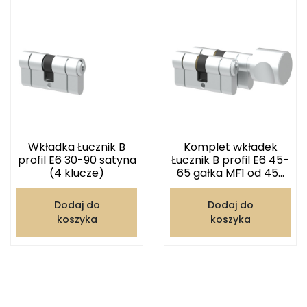
Wkładka Łucznik B
Komplet wkładek
profil E6 30-90 satyna
Łucznik B profil E6 45-
(4 klucze)
65 gałka MF1 od 45...
Dodaj do
Dodaj do
koszyka
koszyka