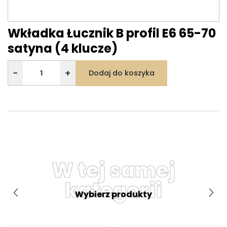
Wkładka Łucznik B profil E6 65-70
satyna (4 klucze)
−
+
Dodaj do koszyka
W tej samej
kategorii
Wybierz produkty