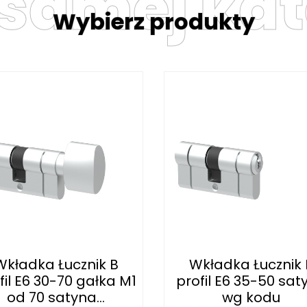
 samej kat
Wybierz produkty
Wkładka Łucznik B
Wkładka Łucznik 
fil E6 30-70 gałka M1
profil E6 35-50 sat
od 70 satyna...
wg kodu