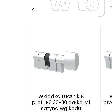
W tej
nik B
Wkładka Łucznik B
gałka M1
profil E6 30-30 gałka M1
pro
a...
satyna wg kodu