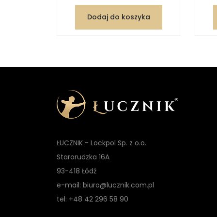
zyka
Dodaj do koszyka
ŁUCZNIK - Lockpol Sp. z o.o.
Starorudzka 16A
93-418 Łódź
e-mail: biuro@lucznik.com.pl
tel: +48 42 296 58 90