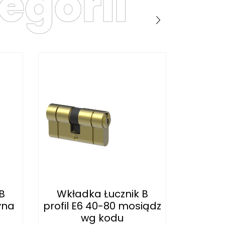
egorii
B
Wkładka Łucznik B
Wkła
yna
profil E6 40-80 mosiądz
profil 
wg kodu
mosi