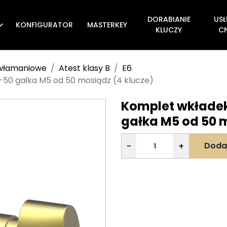
DORABIANIE
USŁ
KONFIGURATOR
MASTERKEY

KLUCZY
C
ywłamaniowe
Atest klasy B
E6
0-50 gałka M5 od 50 mosiądz (4 klucze)
Komplet wkładek 
gałka M5 od 50 m
−
+
Doda