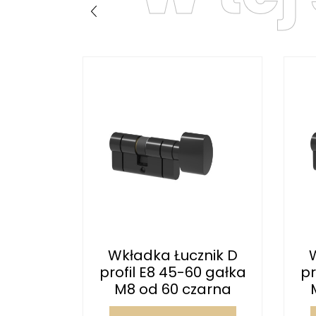
nik D
Wkładka Łucznik D
gałka M1
profil E8 45-60 gałka
pr
a...
M8 od 60 czarna