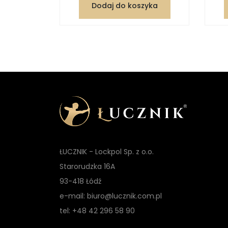
zyka
Dodaj do koszyka
ŁUCZNIK - Lockpol Sp. z o.o.
Starorudzka 16A
93-418 Łódź
e-mail: biuro@lucznik.com.pl
tel: +48 42 296 58 90