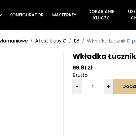
DORABIANIE
USŁ
KONFIGURATOR
MASTERKEY

KLUCZY
C
ywłamaniowe
Atest klasy C
E8
Wkładka Łucznik D pr
Wkładka Łucznik 
99,81 zł
Brutto
−
+
Doda