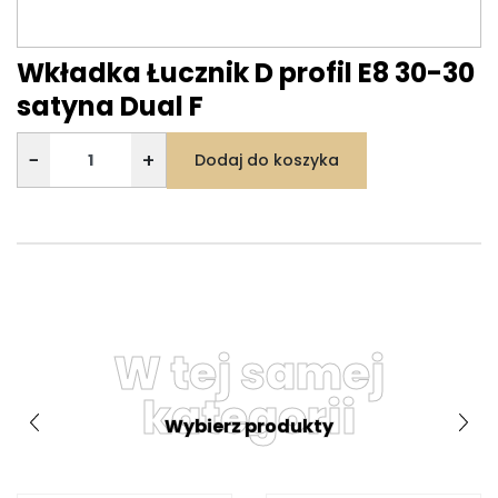
Wkładka Łucznik D profil E8 30-30
satyna Dual F
−
+
Dodaj do koszyka
W tej samej
kategorii
Wybierz produkty