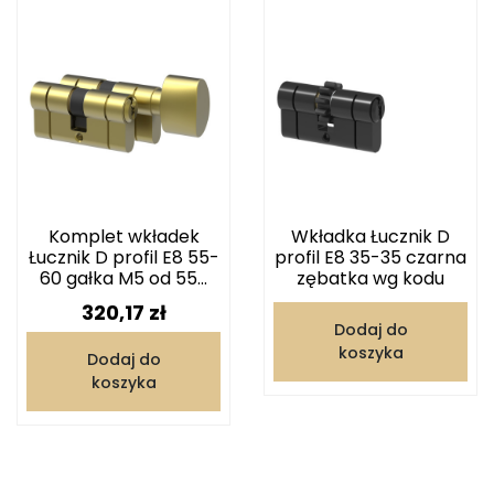
Komplet wkładek
Wkładka Łucznik D
Łucznik D profil E8 55-
profil E8 35-35 czarna
60 gałka M5 od 55...
zębatka wg kodu
Cena
320,17 zł
Dodaj do
koszyka
Dodaj do
koszyka