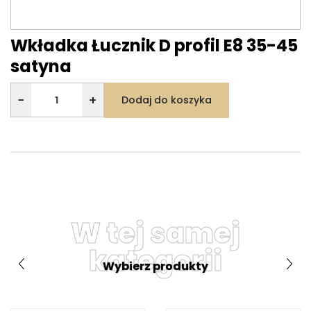
Wkładka Łucznik D profil E8 35-45
satyna
−
+
Dodaj do koszyka
W tej samej
kategorii
Wybierz produkty