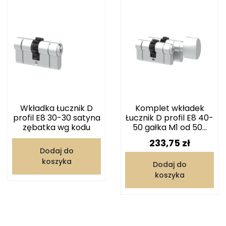
Wkładka Łucznik D
Komplet wkładek
profil E8 30-30 satyna
Łucznik D profil E8 40-
zębatka wg kodu
50 gałka M1 od 50...
Cena
233,75 zł
Dodaj do
koszyka
Dodaj do
koszyka