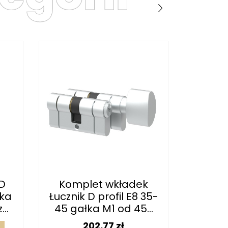
D
Komplet wkładek
Komp
łka
Łucznik D profil E8 35-
Łucznik
..
45 gałka M1 od 45...
50 ga
Cena
202,77 zł