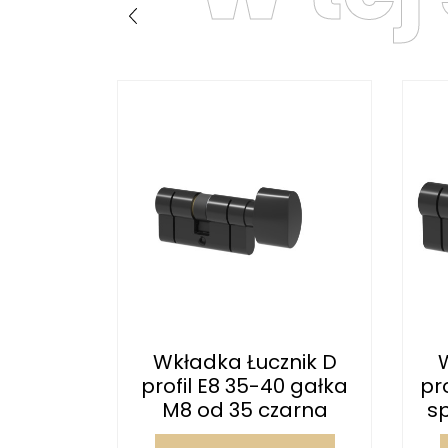
nik D
Wkładka Łucznik D
0 gałka
profil E8 35-40 gałka
pr
arna
M8 od 35 czarna
s