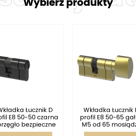
Wybierz produkty
Wkładka Łucznik D
Wkładka Łucznik 
ofil E8 50-50 czarna
profil E8 50-65 ga
przęgło bezpieczne
M5 od 65 mosiądz.