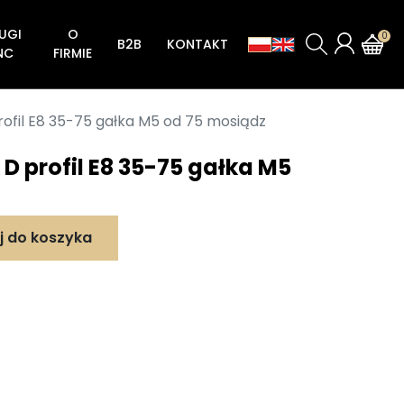
UGI
O
0
B2B
KONTAKT
NC
FIRMIE
Zamki do drzwi aluminiowych i stalowych
Zaczepy do zamków drzwi aluminiowych i stalowych
Zaczepy zamków do drzwi płaszczowych
Zamki zasuwkowo-zapadkowe Seria 192
Zamki zasuwkowo-rolkowe Seria 192V
Zamki zasuwkowo-zapadkowe Seria 194N (Semaforowa zasuwka zamka)
Zamki zasuwkowe Seria 194NA (Semaforowa zasuwka zamka)
Zamki zasuwkowo-rolkowe Seria 194NV (Semaforowa zasuwka zamka)
Zatrzask do elektrozaczepów rewersyjnych Seria 194RGN
rofil E8 35-75 gałka M5 od 75 mosiądz
D profil E8 35-75 gałka M5
j do koszyka