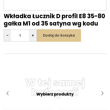
Wkładka Łucznik D profil E8 35-80
gałka M1 od 35 satyna wg kodu
−
+
Dodaj do koszyka
W tej samej
kategorii
Wybierz produkty