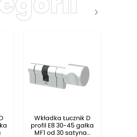
egorii
D
Wkładka Łucznik D
Wkła
łka
profil E8 30-45 gałka
profil
a
MF1 od 30 satyna...
MF10 