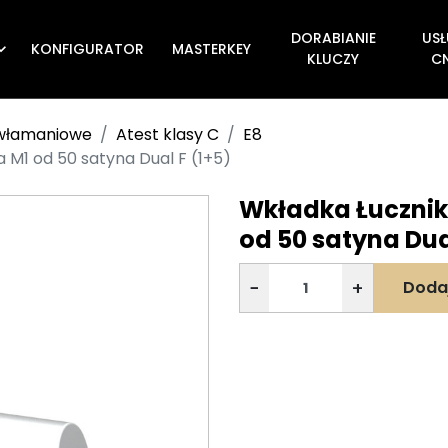
DORABIANIE
USŁ
KONFIGURATOR
MASTERKEY

KLUCZY
C
ywłamaniowe
Atest klasy C
E8
a M1 od 50 satyna Dual F (1+5)
Wkładka Łucznik 
od 50 satyna Dua
−
+
Doda