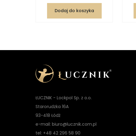
zyka
Dodaj do koszyka
ŁUCZNIK - Lockpol Sp. z o.o.
Starorudzka 16A
93-418 Łódź
e-mail: biuro@lucznik.com.pl
tel: +48 42 296 58 90