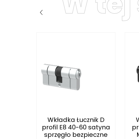
W tej
nik D
Wkładka Łucznik D
 satyna
profil E8 40-60 satyna
pr
sprzęgło bezpieczne