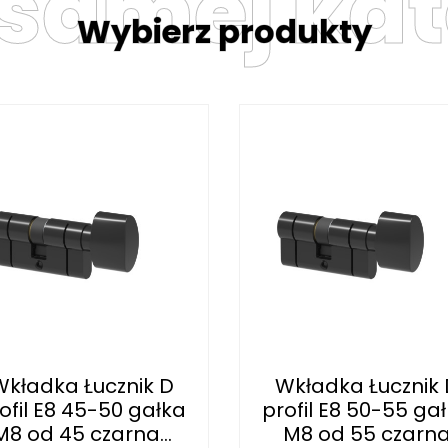
 samej kat
Wybierz produkty
Wkładka Łucznik D
Wkładka Łucznik 
ofil E8 45-50 gałka
profil E8 50-55 ga
M8 od 45 czarna...
M8 od 55 czarn