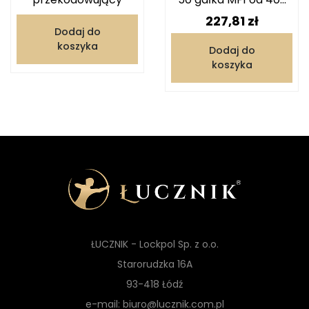
Cena
227,81 zł
Dodaj do
koszyka
Dodaj do
koszyka
ŁUCZNIK - Lockpol Sp. z o.o.
Starorudzka 16A
93-418 Łódź
e-mail: biuro@lucznik.com.pl