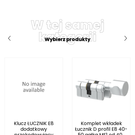
W tej samej
kategorii
Wybierz produkty
Klucz ŁUCZNIK E8
Komplet wkładek
dodatkowy
Łucznik D profil E8 40-
przekodowujący
50 gałka MF1 od 40...