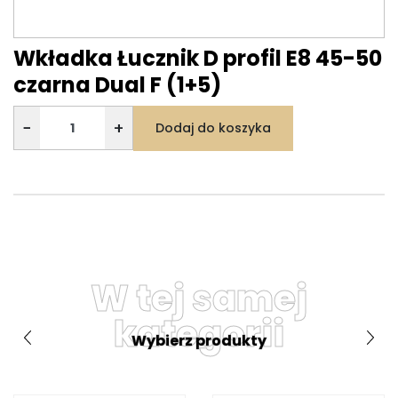
Wkładka Łucznik D profil E8 45-50
czarna Dual F (1+5)
−
+
Dodaj do koszyka
W tej samej
kategorii
Wybierz produkty